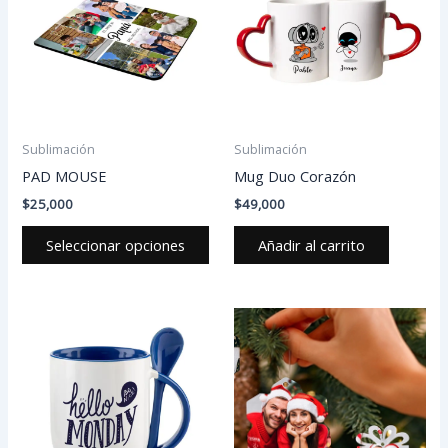
múltiples
variantes.
Las
opciones
se
pueden
Sublimación
Sublimación
elegir
PAD MOUSE
Mug Duo Corazón
en
$
25,000
$
49,000
la
página
Seleccionar opciones
Añadir al carrito
de
producto