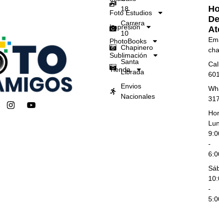
Ho
18
Foto Estudios
D
Carrera
Impresión
At
10
Ema
PhotoBooks
Chapinero
cha
Sublimación
Santa
Cal
Tienda
Librada
60
Envios
Wh
Nacionales
31
I
Y
n
o
Hor
s
u
Lun
t
t
9:
a
u
-
g
b
6:
r
e
a
Sá
m
10
-
5: