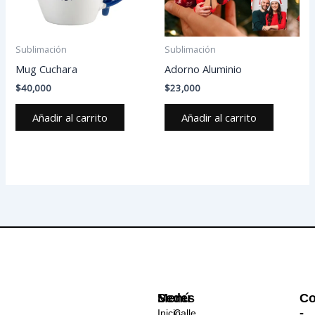
Sublimación
Sublimación
Mug Cuchara
Adorno Aluminio
$
40,000
$
23,000
Añadir al carrito
Añadir al carrito
Menú
Sedes
Co
-
Inicio
Calle