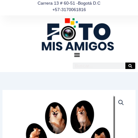
Ir
Carrera 13 # 60-51 -Bogotá D.C
+57-3170061816
al
contenido
Buscar
Placa
Aluminio
Sublimada
5
Fotos
cantidad