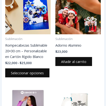
desde
tiene
$22,000
múltiples
hasta
variantes.
$25,000
Las
opciones
se
pueden
Sublimación
Sublimación
elegir
Rompecabezas Sublimable
Adorno Aluminio
en
20×30 cm – Personalizable
$
23,000
la
en Cartón Rígido Blanco
página
Añadir al carrito
$
22,000
-
$
25,000
de
producto
Seleccionar opciones
Est
pro
tien