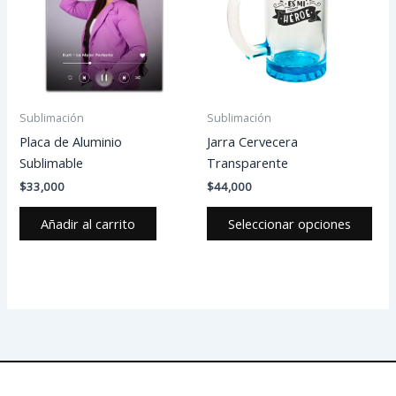
múlt
vari
Las
opc
se
pue
Sublimación
Sublimación
eleg
Placa de Aluminio
Jarra Cervecera
en
Sublimable
Transparente
la
$
33,000
$
44,000
pág
de
Añadir al carrito
Seleccionar opciones
pro