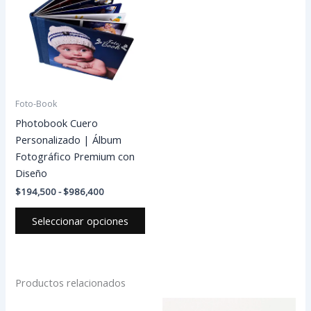
$194,500
múltiples
hasta
variantes.
$986,400
Las
opciones
se
pueden
Foto-Book
elegir
Photobook Cuero
en
Personalizado | Álbum
la
Fotográfico Premium con
página
Diseño
de
$
194,500
-
$
986,400
producto
Seleccionar opciones
Productos relacionados
Rango
Rango
Este
Est