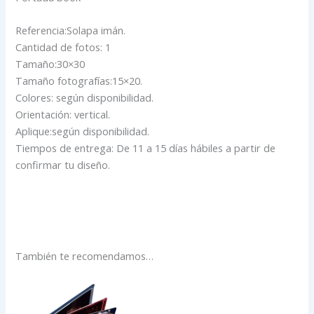
Referencia:Solapa imán.
Cantidad de fotos: 1
Tamaño:30×30
Tamaño fotografías:15×20.
Colores: según disponibilidad.
Orientación: vertical.
Aplique:según disponibilidad.
Tiempos de entrega: De 11 a 15 días hábiles a partir de
confirmar tu diseño.
También te recomendamos…
Rango
Este
de
producto
precios:
desde
tiene