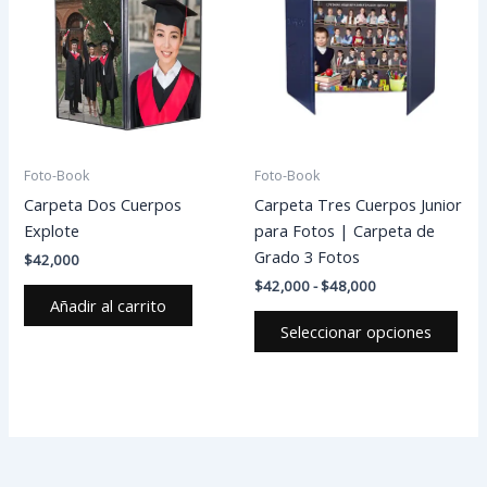
desde
tien
$42,000
múlt
hasta
vari
$48,000
Las
opc
se
pue
Foto-Book
Foto-Book
eleg
Carpeta Dos Cuerpos
Carpeta Tres Cuerpos Junior
en
Explote
para Fotos | Carpeta de
la
Grado 3 Fotos
$
42,000
pág
$
42,000
-
$
48,000
de
Añadir al carrito
pro
Seleccionar opciones