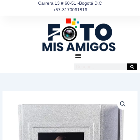
Ir
Carrera 13 # 60-51 -Bogotá D.C
+57-3170061816
al
contenido
Buscar
FotoBook
Imán
Solapa
cantidad