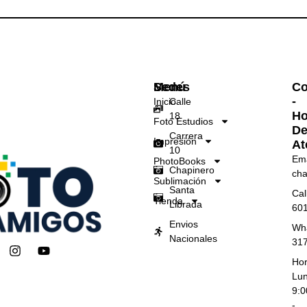
Menú
Sedes
Co
-
Inicio
Calle
Ho
18
Foto Estudios
D
Carrera
Impresión
At
10
Ema
PhotoBooks
Chapinero
cha
Sublimación
Santa
Cal
Tienda
Librada
60
Envios
Wh
Nacionales
31
I
Y
n
o
Hor
s
u
Lun
t
t
9:
a
u
-