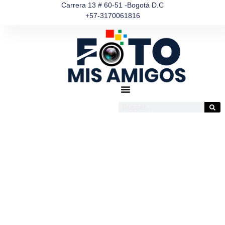
Ir
Carrera 13 # 60-51 -Bogotá D.C
+57-3170061816
al
contenido
Buscar