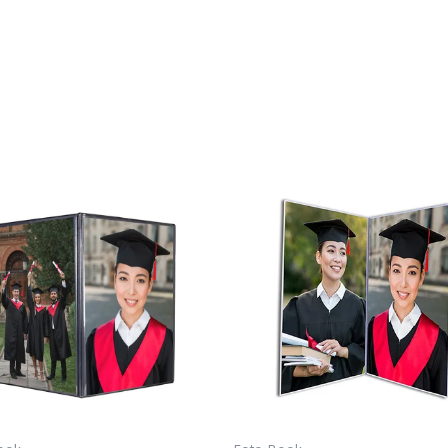
Rango
de
precios:
desde
$44,000
hasta
$50,000