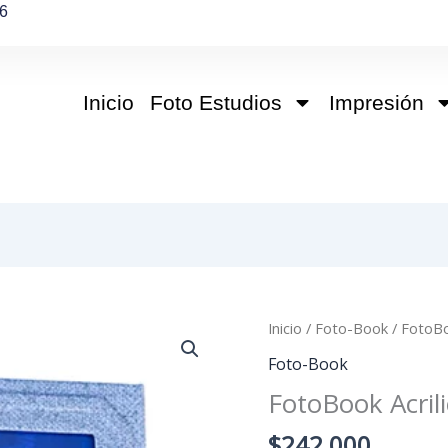
6
Inicio
Foto Estudios
Impresión
FotoBook
Inicio
/
Foto-Book
/ FotoBo
Acrilico
Foto-Book
cantidad
FotoBook Acril
$
242,000