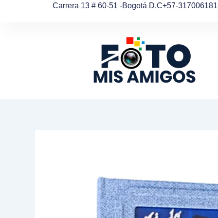
Ir
Carrera 13 # 60-51 -Bogotá D.C
+57-317006181
al
contenido