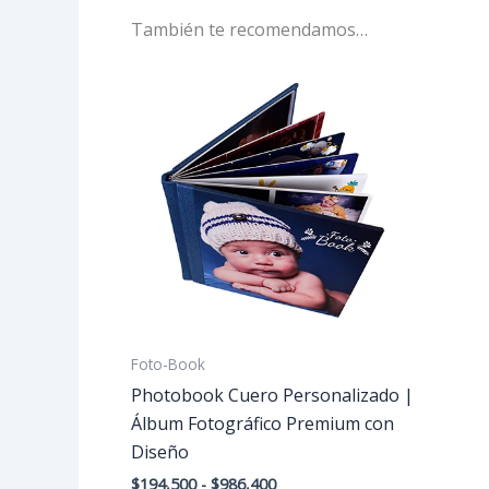
También te recomendamos…
Rango
Este
de
producto
precios:
desde
tiene
$194,500
múltiples
hasta
variantes.
$986,400
Las
opciones
se
pueden
elegir
en
Foto-Book
la
Photobook Cuero Personalizado |
página
Álbum Fotográfico Premium con
de
Diseño
producto
$
194,500
-
$
986,400