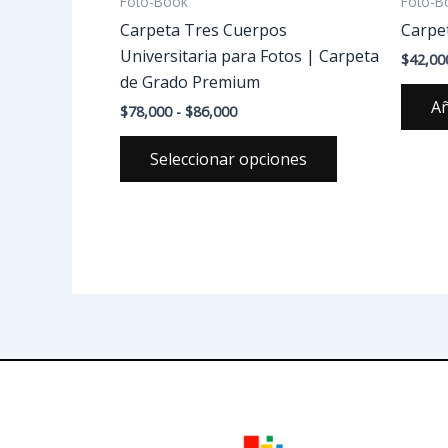
Foto-Book
Foto-B
la
Carpeta Tres Cuerpos
Carpe
página
Universitaria para Fotos | Carpeta
$
42,00
de
de Grado Premium
producto
Añ
$
78,000
-
$
86,000
Seleccionar opciones