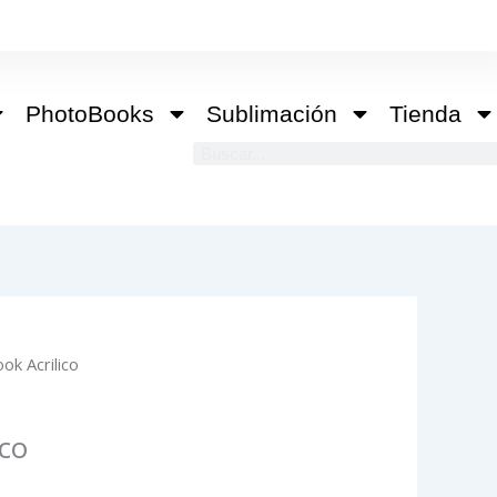
PhotoBooks
Sublimación
Tienda
Buscar
ok Acrilico
ico