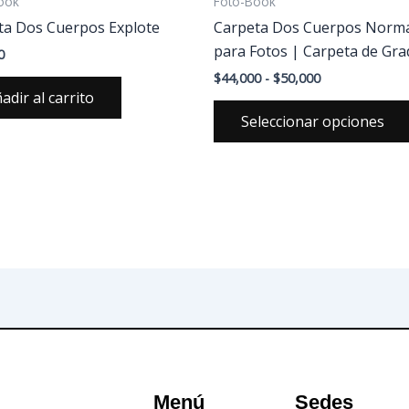
ook
Foto-Book
ta Dos Cuerpos Explote
Carpeta Dos Cuerpos Norm
para Fotos | Carpeta de Gr
0
$
44,000
-
$
50,000
adir al carrito
Seleccionar opciones
Menú
Sedes