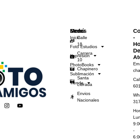
Menú
Sedes
Co
-
Inicio
Calle
Ho
18
Foto Estudios
D
Carrera
Impresión
At
10
Ema
PhotoBooks
Chapinero
cha
Sublimación
Santa
Cal
Tienda
Librada
60
Envios
Wh
Nacionales
31
I
Y
n
o
Hor
s
u
Lun
t
t
9:
a
u
-
g
b
6:
r
e