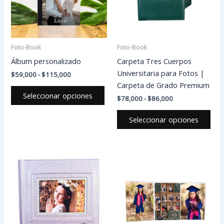
Las
Las
opciones
opc
se
se
pueden
pue
Foto-Book
Foto-Book
elegir
eleg
Álbum personalizado
Carpeta Tres Cuerpos
en
en
Universitaria para Fotos |
$
59,000
-
$
115,000
la
la
Carpeta de Grado Premium
página
pág
Seleccionar opciones
$
78,000
-
$
86,000
de
de
producto
pro
Seleccionar opciones
Rango
Rango
Este
Est
de
de
producto
pro
precios:
precios:
desde
tiene
desde
tien
$199,400
$56,000
múltiples
múlt
hasta
hasta
variantes.
vari
$1,028,400
$62,000
Las
Las