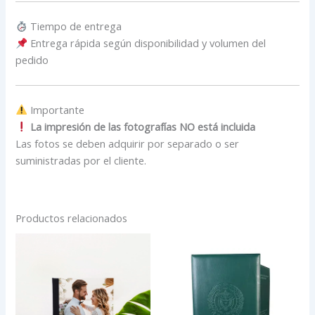
Tiempo de entrega
Entrega rápida según disponibilidad y volumen del
pedido
Importante
La impresión de las fotografías NO está incluida
Las fotos se deben adquirir por separado o ser
suministradas por el cliente.
Productos relacionados
Rango
Rango
Este
Est
de
de
producto
pro
precios:
precios:
desde
tiene
desde
tien
$59,000
$78,000
múltiples
múlt
hasta
hasta
variantes.
vari
$115,000
$86,000