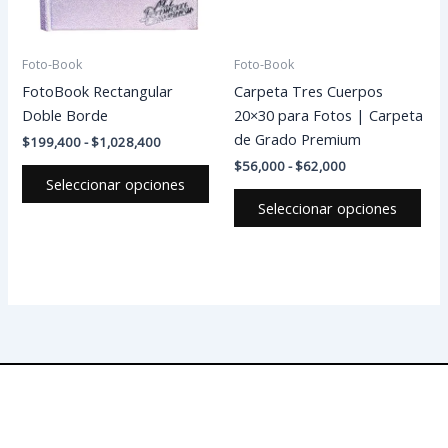
opciones
opc
se
se
pueden
pue
Foto-Book
Foto-Book
elegir
eleg
FotoBook Rectangular
Carpeta Tres Cuerpos
en
en
Doble Borde
20×30 para Fotos | Carpeta
la
la
de Grado Premium
$
199,400
-
$
1,028,400
página
pág
$
56,000
-
$
62,000
de
de
Seleccionar opciones
producto
pro
Seleccionar opciones