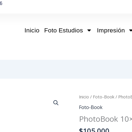
6
Inicio
Foto Estudios
Impresión
PhotoBook
Inicio
/
Foto-Book
/ Photo
10x15
Foto-Book
cantidad
PhotoBook 10
$
105,000