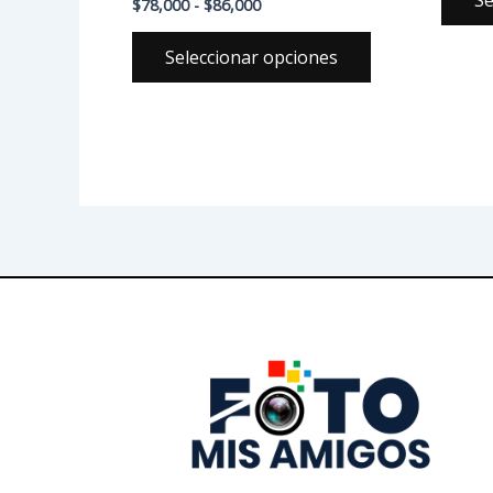
$
78,000
-
$
86,000
Seleccionar opciones