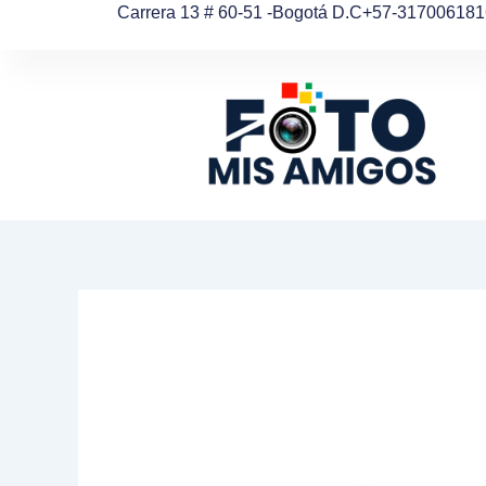
Ir
Carrera 13 # 60-51 -Bogotá D.C
+57-317006181
al
contenido