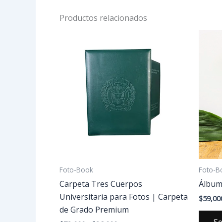
Productos relacionados
Rango
Este
de
producto
precios:
desde
tiene
$78,000
múltiples
hasta
variantes.
$86,000
Las
opciones
se
pueden
elegir
en
Foto-Book
Foto-B
la
Carpeta Tres Cuerpos
Álbum
página
Universitaria para Fotos | Carpeta
$
59,00
de
de Grado Premium
producto
Se