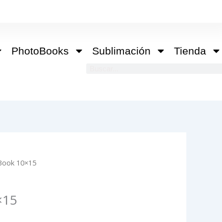
PhotoBooks
Sublimación
Tienda
Buscar
Book 10×15
×15