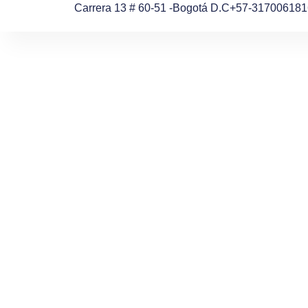
Ir
Carrera 13 # 60-51 -Bogotá D.C
+57-317006181
al
contenido