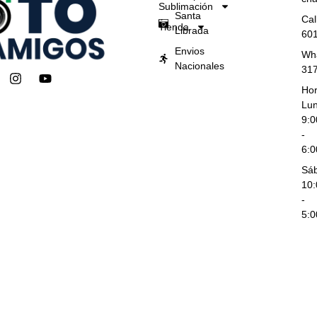
Sublimación
Santa
Cal
Tienda
Librada
60
Envios
Wh
Nacionales
31
I
Y
n
o
Hor
s
u
Lun
t
t
9:
a
u
-
g
b
6:
r
e
a
Sá
m
10
-
5: