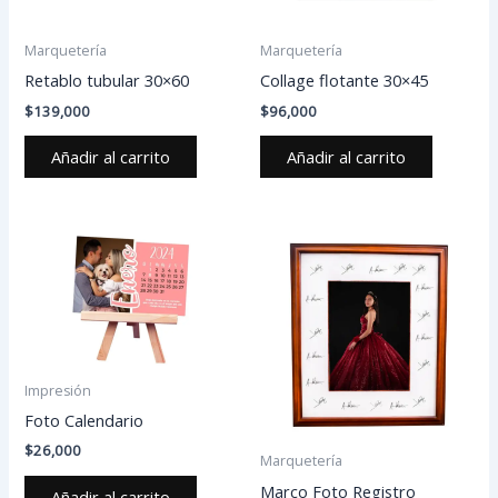
Marquetería
Marquetería
Retablo tubular 30×60
Collage flotante 30×45
$
139,000
$
96,000
Añadir al carrito
Añadir al carrito
Est
pro
tien
múlt
vari
Las
Impresión
opc
Foto Calendario
se
$
26,000
pue
Marquetería
eleg
Marco Foto Registro
Añadir al carrito