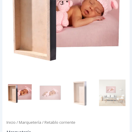
Inicio
/
Marquetería
/ Retablo corriente
Marquetería