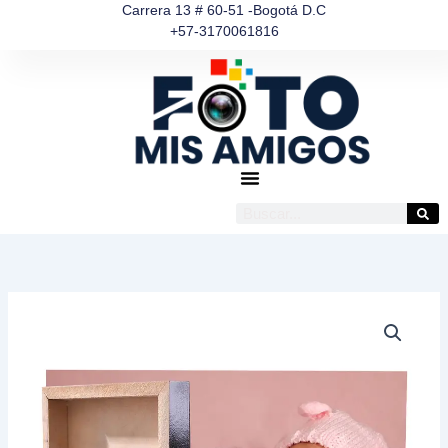
Ir
Carrera 13 # 60-51 -Bogotá D.C
+57-3170061816
al
contenido
Buscar
Retablo
corriente
cantidad