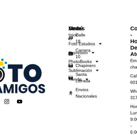
Menú
Sedes
Co
-
Inicio
Calle
Ho
18
Foto Estudios
D
Carrera
Impresión
At
10
Ema
PhotoBooks
Chapinero
cha
Sublimación
Santa
Cal
Tienda
Librada
60
Envios
Wh
Nacionales
31
I
Y
n
o
Hor
s
u
Lun
t
t
9:
a
u
-
g
b
6:
r
e