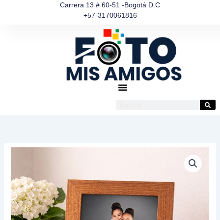
Ir
Carrera 13 # 60-51 -Bogotá D.C
+57-3170061816
al
contenido
Buscar
Portarretrato
Oak
Harmony
cantidad