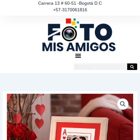
Ir
Carrera 13 # 60-51 -Bogotá D.C
+57-3170061816
al
contenido
Buscar
Portarretrato
Amor
en
Carta
cantidad