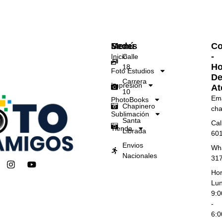
Menú
Sedes
Co
-
Inicio
Calle
Ho
18
Foto Estudios
D
Carrera
Impresión
At
10
Ema
PhotoBooks
Chapinero
cha
Sublimación
Santa
Cal
Tienda
Librada
60
Envios
Wh
Nacionales
31
I
Y
n
o
Hor
s
u
Lun
t
t
9:
a
u
-
g
b
6:
r
e