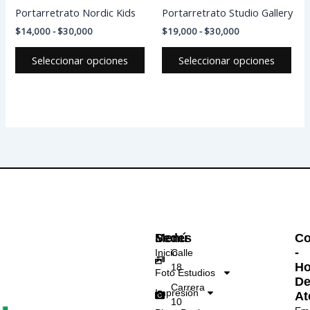
elegir
eleg
Portarretrato Nordic Kids
Portarretrato Studio Gallery
en
en
$
14,000
-
$
30,000
$
19,000
-
$
30,000
la
la
página
pág
Seleccionar opciones
Seleccionar opciones
de
de
producto
pro
Menú
Sedes
Co
-
Inicio
Calle
Ho
18
Foto Estudios
D
Carrera
Impresión
At
10