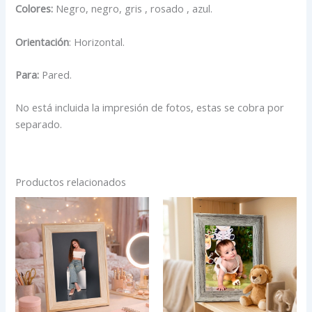
Colores:
Negro, negro, gris , rosado , azul.
Orientación
: Horizontal.
Para:
Pared.
No está incluida la impresión de fotos, estas se cobra por
separado.
Productos relacionados
Rango
Rango
Este
Est
de
de
producto
pro
precios:
precios:
desde
tiene
desde
tien
$18,000
$22,000
múltiples
múlt
hasta
hasta
variantes.
vari
$38,000
$36,000
Las
Las
opciones
opc