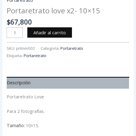
Portaretrato love x2- 10×15
$
67,800
Añadir al carrito
SKU:
prtmm002
Categoría:
Portaretrato
Etiqueta:
Portaretrato
Descripción
Portaretrato Love
Para 2 fotografías.
Tamaño:
10×15.