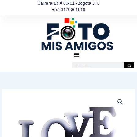
Ir
Carrera 13 # 60-51 -Bogotá D.C
+57-3170061816
al
contenido
Buscar
Portaretrato
love
x2-
10x15
cantidad