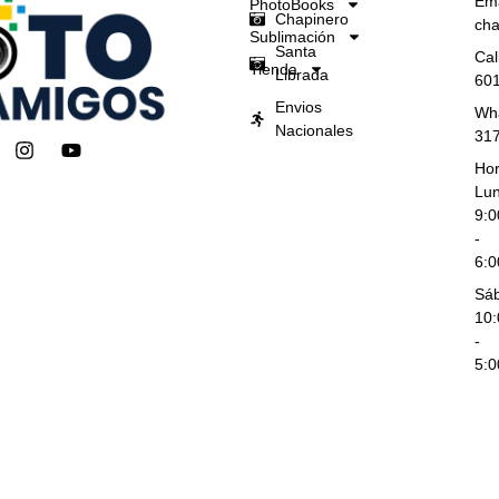
Ema
PhotoBooks
Chapinero
cha
Sublimación
Santa
Cal
Tienda
Librada
60
Envios
Wh
Nacionales
31
I
Y
n
o
Hor
s
u
Lun
t
t
9:
a
u
-
g
b
6:
r
e
a
Sá
m
10
-
5: