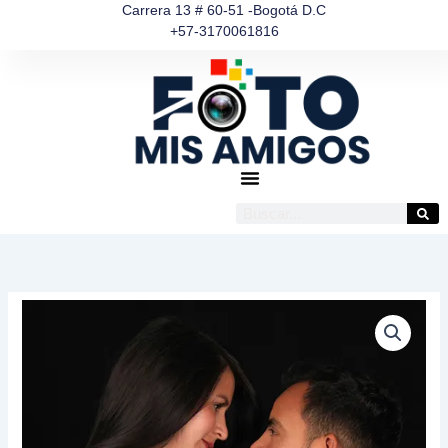
Ir
Carrera 13 # 60-51 -Bogotá D.C
+57-3170061816
al
contenido
Buscar
Foto
Estudio
Familiar
cantidad