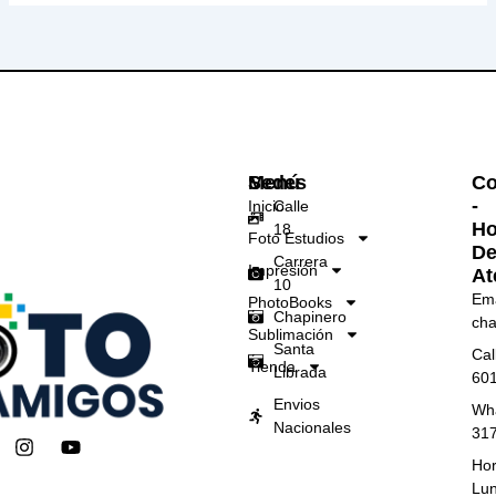
Menú
Sedes
Co
-
Inicio
Calle
Ho
18
Foto Estudios
D
Carrera
Impresión
At
10
Ema
PhotoBooks
Chapinero
cha
Sublimación
Santa
Cal
Tienda
Librada
60
Envios
Wh
Nacionales
31
I
Y
n
o
Hor
s
u
Lun