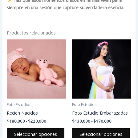
siempre en una sesión que capture su verdadera esencia.
Productos relacionados
Rango
Rango
Este
Est
de
de
producto
pro
precios:
precios:
desde
tiene
desde
tien
$180,000
$130,000
múltiples
múlt
hasta
hasta
variantes.
vari
$220,000
$170,000
Las
Las
opciones
opc
se
se
pueden
pue
Foto Estudios
Foto Estudios
elegir
eleg
Recien Nacidos
Foto Estudio Embarazadas
en
en
$
180,000
-
$
220,000
$
130,000
-
$
170,000
la
la
página
pág
Seleccionar opciones
Seleccionar opciones