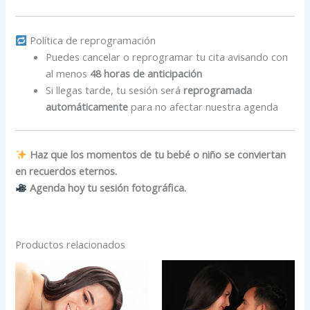
Política de reprogramación
Puedes cancelar o reprogramar tu cita avisando con
al menos
48 horas de anticipación
Si llegas tarde, tu sesión será
reprogramada
automáticamente
para no afectar nuestra agenda
Haz que los momentos de tu bebé o niño se conviertan
en recuerdos eternos.
Agenda hoy tu sesión fotográfica.
Productos relacionados
Rango
Rango
Este
Est
de
de
producto
pro
precios:
precios:
desde
tiene
desde
tien