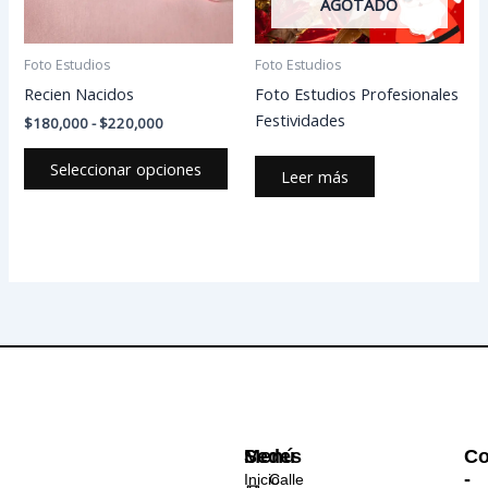
AGOTADO
opciones
se
pueden
Foto Estudios
Foto Estudios
elegir
Recien Nacidos
Foto Estudios Profesionales
en
Festividades
$
180,000
-
$
220,000
la
página
Seleccionar opciones
Leer más
de
producto
Menú
Sedes
Co
-
Inicio
Calle