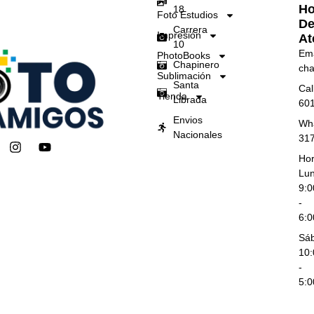
Ho
18
Foto Estudios
D
Carrera
Impresión
At
10
Ema
PhotoBooks
Chapinero
cha
Sublimación
Santa
Cal
Tienda
Librada
60
Envios
Wh
Nacionales
31
I
Y
n
o
Hor
s
u
Lun
t
t
9:
a
u
-
g
b
6:
r
e
a
Sá
m
10
-
5: