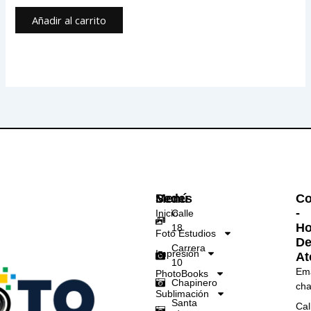
Añadir al carrito
Menú
Sedes
Co
-
Inicio
Calle
Ho
18
Foto Estudios
D
Carrera
Impresión
At
10
Ema
PhotoBooks
Chapinero
cha
Sublimación
Santa
Cal