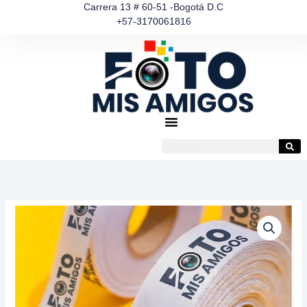
Ir
Carrera 13 # 60-51 -Bogotá D.C
+57-3170061816
al
contenido
Buscar
Cinta
Satin
Personalizada
por
Metro
–