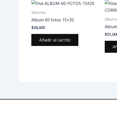
Álbumes
Álbum
Album 60 fotos 15×20
Album
$
36,000
$
51,00
Añadir al carrito
Añ