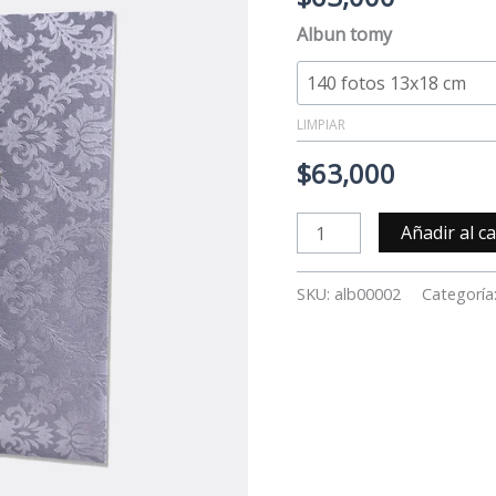
Albun tomy
LIMPIAR
$
63,000
Añadir al ca
SKU:
alb00002
Categoría