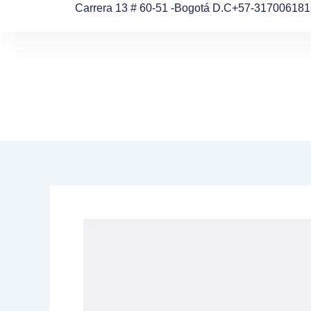
Ir
Carrera 13 # 60-51 -Bogotá D.C
+57-317006181
al
contenido