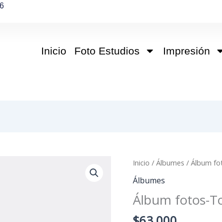
6
Inicio
Foto Estudios
Impresión
Álbum
Inicio
/
Álbumes
/ Álbum f
fotos-
Álbumes
Tomy
Álbum fotos-
cantidad
$
63,000