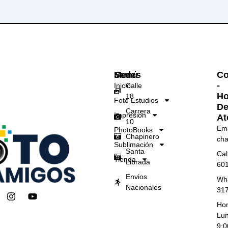
Menú
Sedes
Co
-
Inicio
Calle
Ho
18
Foto Estudios
D
Carrera
Impresión
At
10
Ema
PhotoBooks
Chapinero
cha
Sublimación
Santa
Cal
Tienda
Librada
60
Envios
Wh
Nacionales
31
I
Y
n
o
Hor
s
u
Lun
t
t
9: