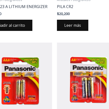
123 A LITHIUM ENERGIZER
PILA CR2
0
$
20,200
adir al carrito
Leer más