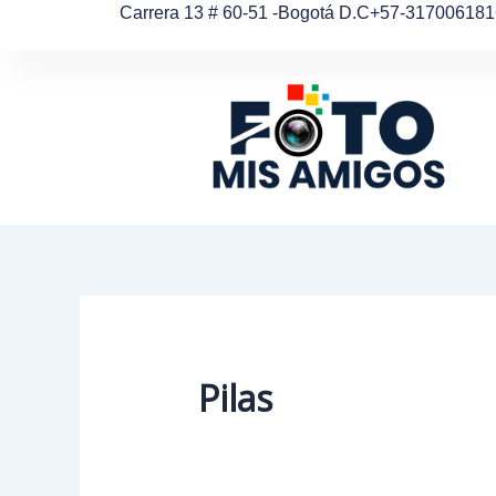
Ordenado
Ir
Carrera 13 # 60-51 -Bogotá D.C
+57-317006181
por
al
precio:
alto
contenido
a
bajo
Pilas