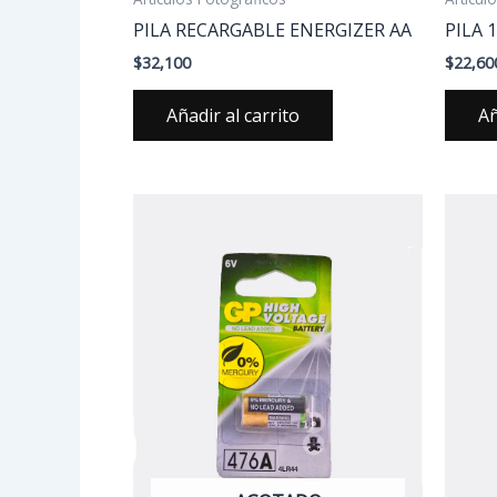
PILA RECARGABLE ENERGIZER AA
PILA 
$
32,100
$
22,60
Añadir al carrito
Añ