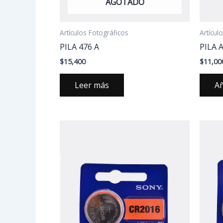
AGOTADO
Artículos Fotográficos
Artícul
PILA 476 A
PILA 
$
15,400
$
11,00
Leer más
Añ