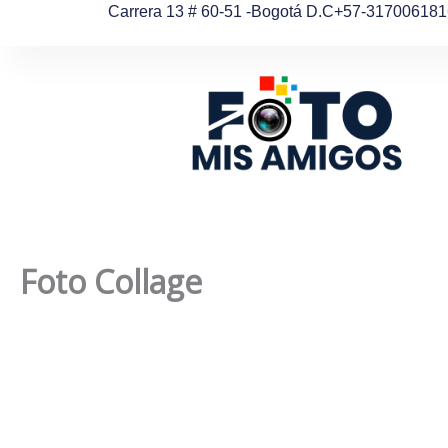
Ir
Carrera 13 # 60-51 -Bogotá D.C
+57-317006181
al
contenido
Foto Collage