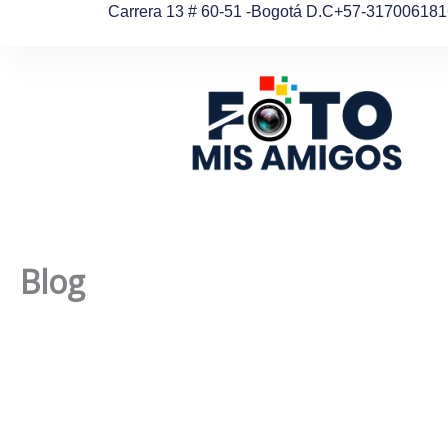
Ir
Carrera 13 # 60-51 -Bogotá D.C
+57-317006181
al
contenido
Blog